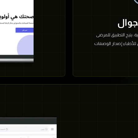
القرب من مرافق طبية: يو
الطبية القريبة، بناءً على
الخدم
ة: يتيح التطبيق للمرضى
 للأطباء إصدار الوصفات
الها وتنفيذها دون الحاجة
في تحسين جودة الرعاية
 التذكيرية للمرضى، حيث
قى المرضى تنبيهات منتظمة
ز الامتثال للعلاج وتجنب
 الموصى بها.