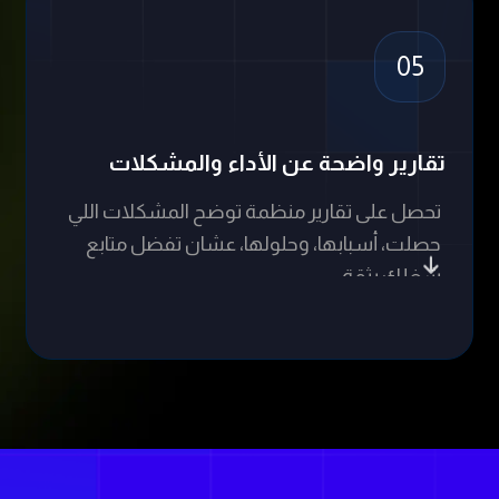
شغلك بثقة.
خطوات إنشاء خدمة الدعم الفني
الفني تبدأ بتحليل احتياجات العملاء، ثم بناء فريق متخصص، واختي
لضمان تواصل فعّال وحلول سريعة. نركز على تطوير قاعدة معرفة
ء دقيقة، ثم اختبار شامل قبل الإطلاق لضمان تقديم تجربة دعم 
ومستقرة.