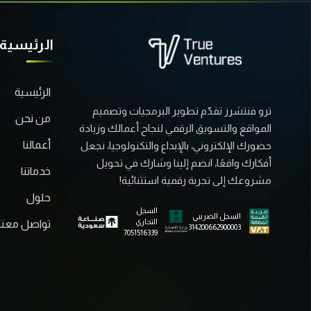
الرئيسية
الرئيسية
ترو فنتشرز تقدّم تطوير البرمجيات وتصميم
من نحن
المواقع والتسويق الرقمي لنجاح أعمالك وزيادة
أعمالنا
حضورك الإلكتروني، بالإبداع والتكنولوجيا، نجعل
أفكارك واقعًا، انضم إلينا وشارك في تحويل
خدماتنا
مشروعك إلى تجربة رقمية استثنائية!
حلول
السجل
السجل الضريبي
التجاري
تواصل معنا
314200662900003
7051516339