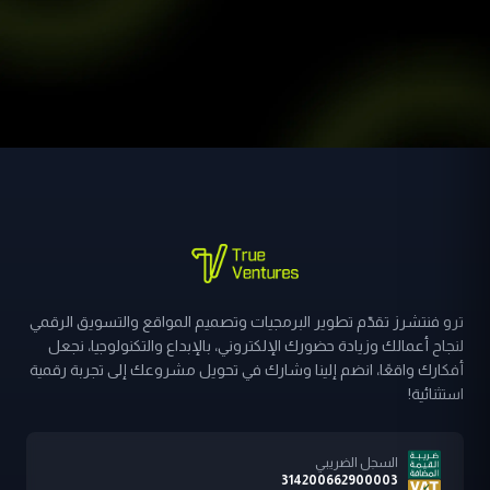
ترو فنتشرز تقدّم تطوير البرمجيات وتصميم المواقع والتسويق الرقمي
لنجاح أعمالك وزيادة حضورك الإلكتروني، بالإبداع والتكنولوجيا، نجعل
أفكارك واقعًا، انضم إلينا وشارك في تحويل مشروعك إلى تجربة رقمية
استثنائية!
السجل الضريبي
314200662900003