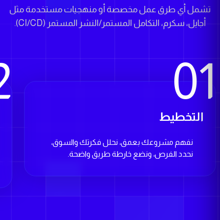
أجايل، سكرم، التكامل المستمر/النشر المستمر (CI/CD).
2
01
التخطيط
ا
نفهم مشروعك بعمق، نحلل فكرتك والسوق،
نحدد الفرص، ونضع خارطة طريق واضحة.