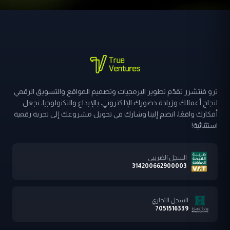
ترو فنتشرز تقدّم تطوير البرمجيات وتصميم المواقع والتسويق الرقمي
لنجاح أعمالك وزيادة حضورك الإلكتروني، بالإبداع والتكنولوجيا، نجعل
أفكارك واقعًا، انضم إلينا وشارك في تحويل مشروعك إلى تجربة رقمية
استثنائية!
السجل الضريبي
314200662900003
السجل التجاري
7051516339