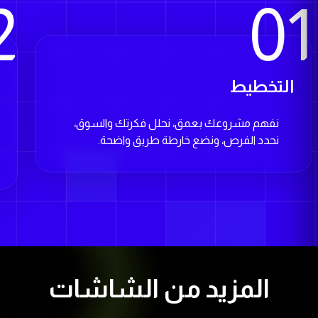
2
01
التخطيط
ا
نفهم مشروعك بعمق، نحلل فكرتك والسوق،
نحدد الفرص، ونضع خارطة طريق واضحة.
المزيد من الشاشات