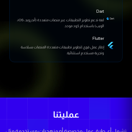
Dart
لغة تدعم تطوير التطبيقات عبر منصات متعددة (أندرويد، iOS،
الويب) باستخدام كود موحد.
Flutter
إطار عمل قوي لتطوير تطبيقات متعددة المنصات بسلاسة
وتجربة مستخدم استثنائية.
عمليتنا
تشمل أي طرق عمل مخصصة أو منهجيات مستخدمة مثل
أجايل، سكرم، التكامل المستمر/النشر المستمر (CI/CD).