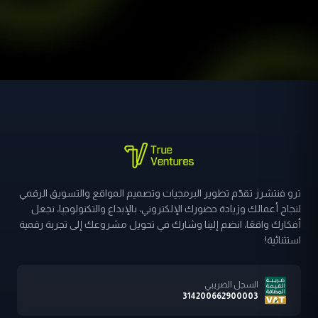
ترو فنتشرز تقدّم تطوير البرمجيات وتصميم المواقع والتسويق الرقمي
لنجاح أعمالك وزيادة حضورك الإلكتروني، بالإبداع والتكنولوجيا، نجعل
أفكارك واقعًا، انضم إلينا وشارك في تحويل مشروعك إلى تجربة رقمية
استثنائية!
السجل الضريبي
314200662900003