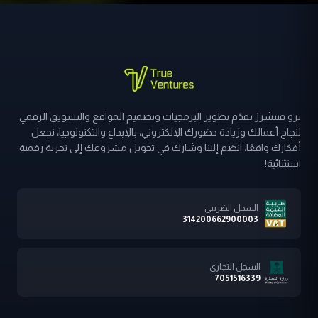
ترو فنتشرز تقدّم تطوير البرمجيات وتصميم المواقع والتسويق الرقمي
لنجاح أعمالك وزيادة حضورك الإلكتروني، بالإبداع والتكنولوجيا، نجعل
أفكارك واقعًا، انضم إلينا وشارك في تحويل مشروعك إلى تجربة رقمية
استثنائية!
السجل الضريبي
314200662900003
السجل التجاري
7051516339