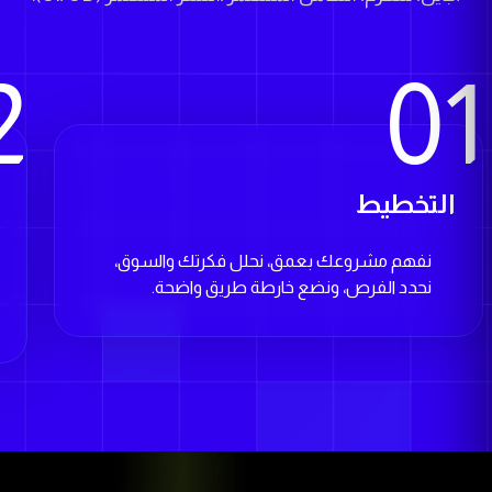
2
01
التخطيط
ا
نفهم مشروعك بعمق، نحلل فكرتك والسوق،
نحدد الفرص، ونضع خارطة طريق واضحة.
المزيد من الشاشات