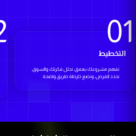
2
01
التخطيط
ا
نفهم مشروعك بعمق، نحلل فكرتك والسوق،
نحدد الفرص، ونضع خارطة طريق واضحة.
المزيد من الشاشات