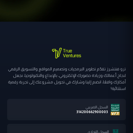
ترو فنتشرز تقدّم تطوير البرمجيات وتصميم المواقع والتسويق الرقمي
لنجاح أعمالك وزيادة حضورك الإلكتروني، بالإبداع والتكنولوجيا، نجعل
أفكارك واقعًا، انضم إلينا وشارك في تحويل مشروعك إلى تجربة رقمية
استثنائية!
السجل الضريبي
314200662900003
السجل التجاري
7051516339