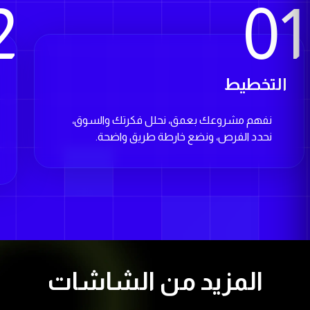
2
01
التخطيط
ا
نفهم مشروعك بعمق، نحلل فكرتك والسوق،
نحدد الفرص، ونضع خارطة طريق واضحة.
المزيد من الشاشات