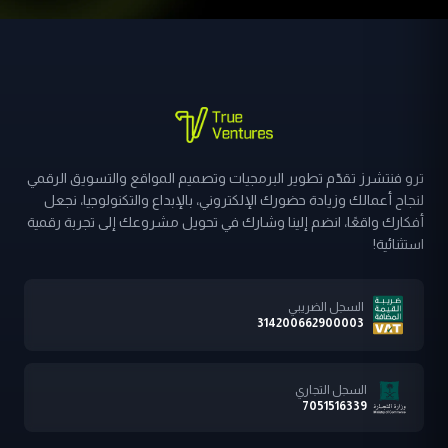
ترو فنتشرز تقدّم تطوير البرمجيات وتصميم المواقع والتسويق الرقمي
لنجاح أعمالك وزيادة حضورك الإلكتروني، بالإبداع والتكنولوجيا، نجعل
أفكارك واقعًا، انضم إلينا وشارك في تحويل مشروعك إلى تجربة رقمية
استثنائية!
السجل الضريبي
314200662900003
السجل التجاري
7051516339