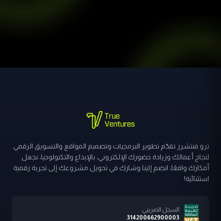
ترو فنتشرز تقدّم تطوير البرمجيات وتصميم المواقع والتسويق الرقمي
لنجاح أعمالك وزيادة حضورك الإلكتروني، بالإبداع والتكنولوجيا، نجعل
أفكارك واقعًا، انضم إلينا وشارك في تحويل مشروعك إلى تجربة رقمية
استثنائية!
السجل الضريبي
314200662900003