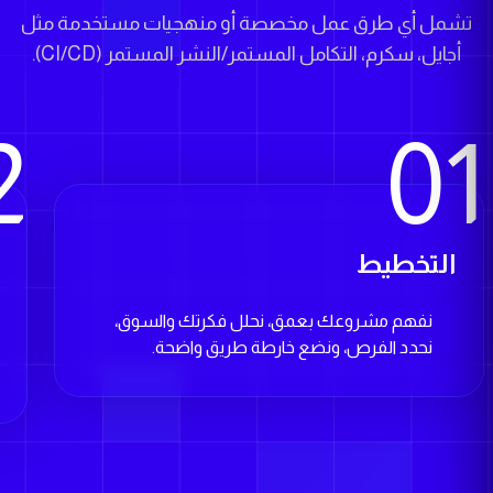
أجايل، سكرم، التكامل المستمر/النشر المستمر (CI/CD).
2
01
التخطيط
ا
نفهم مشروعك بعمق، نحلل فكرتك والسوق،
نحدد الفرص، ونضع خارطة طريق واضحة.