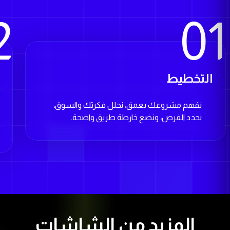
2
01
التخطيط
ا
نفهم مشروعك بعمق، نحلل فكرتك والسوق،
نحدد الفرص، ونضع خارطة طريق واضحة.
المزيد من الشاشات