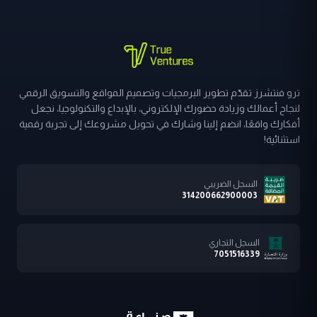
ترو فنتشرز تقدّم تطوير البرمجيات وتصميم المواقع والتسويق الرقمي
لنجاح أعمالك وزيادة حضورك الإلكتروني، بالإبداع والتكنولوجيا، نجعل
أفكارك واقعًا، انضم إلينا وشارك في تحويل مشروعك إلى تجربة رقمية
استثنائية!
السجل الضريبي
314200662900003
السجل التجاري
7051516339