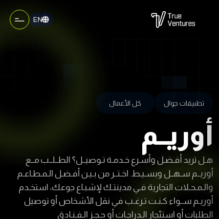
EN
تطبيقات جوال
كل الأعمال
أوريــم
هـل تريد أفـضـل وأسـرع خـدمـة تـوصيــل؟ الطــلــب مــع
أوريــم سـهــل وبسـيـط. اخـتــر من بـيـن أفـضـل الـمـطـاعـم
والـمـحـلات التجارية فـي مدينتـك لإشبـاع جوعك، استخـدم
أوريـم ســواء كـنـت تـرغـب في نقل الأشخاص أو توصيل
الطلبات أو استئجار الـدراجـات أو حـجـز الـفـنـادق