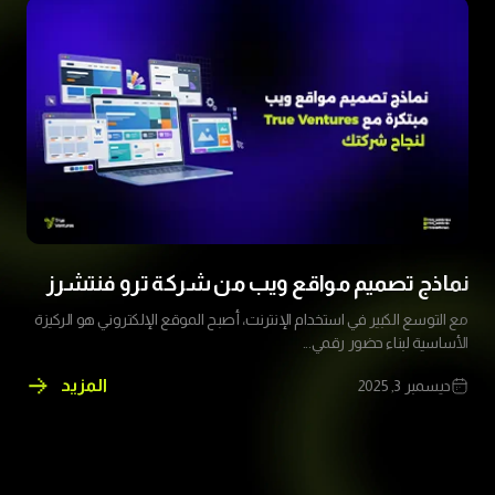
الدليل
الشامل
لإنشاء
تطبيق
ناجح
في
السعودية
2026
نماذج تصميم مواقع ويب من شركة ترو فنتشرز
مع التوسع الكبير في استخدام الإنترنت، أصبح الموقع الإلكتروني هو الركيزة
الأساسية لبناء حضور رقمي...
المزيد
ديسمبر 3, 2025
نماذج
تصميم
مواقع
ويب