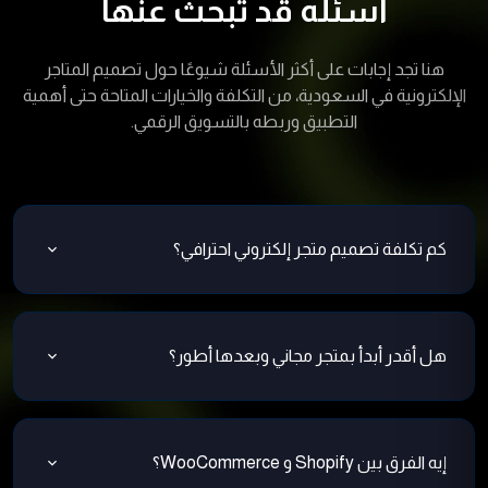
اسئله قد تبحث عنها
هنا تجد إجابات على أكثر الأسئلة شيوعًا حول تصميم المتاجر
الإلكترونية في السعودية، من التكلفة والخيارات المتاحة حتى أهمية
التطبيق وربطه بالتسويق الرقمي.
كم تكلفة تصميم متجر إلكتروني احترافي؟
التكلفة بتختلف حسب حجم المشروع والخدمات المطلوبة.
في متاجر بسيطة ممكن تبدأ من بضع آلاف، بينما المتاجر
هل أقدر أبدأ بمتجر مجاني وبعدها أطور؟
الكبيرة اللي بتحتاج مميزات متقدمة زي أنظمة دفع متعددة
وربط مع شركات شحن بتكون تكلفتها أعلى. الأهم إنك
ممكن تبدأ بمتجر مجاني أو نسخة تجريبية للتجربة، لكن غالبًا
تختار باقة مناسبة لميزانيتك وتضمن إنها تشمل الدعم الفني
هتواجه قيود في عدد المنتجات، أو في تصميم واجهة
والتحديثات.
إيه الفرق بين Shopify و WooCommerce؟
المستخدم، أو حتى في وسائل الدفع. عشان كده الأفضل