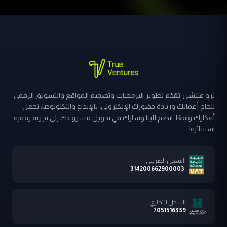
من
شركة
ترو
فنتشرز
ترو فنتشرز تقدّم تطوير البرمجيات وتصميم المواقع والتسويق الرقمي
لنجاح أعمالك وزيادة حضورك الإلكتروني، بالإبداع والتكنولوجيا، نجعل
أفكارك واقعًا، انضم إلينا وشارك في تحويل مشروعك إلى تجربة رقمية
استثنائية!
السجل الضريبي
314200662900003
السجل التجاري
7051516339