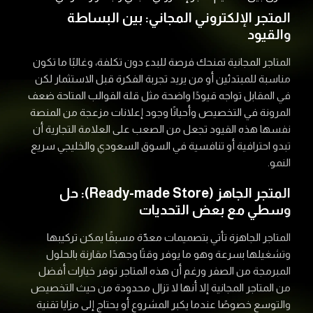
المتجر الإلكتروني المجاني: بين البساطة
والقيود
المتاجر المجانية تمنحك فرصة للبدء دون تكلفة، وغالبًا ما تكون
مناسبة للمبتدئين أو من يريد تجربة الفكرة قبل الاستثمار لكن
في المقابل تواجه قيودًا واضحة مثل قلة القوالب المتاحة ضعف
المرونة في التخصيص وأحيانًا وجود إعلانات مزعجة من المنصة
نفسها هذه القيود تجعل من الصعب على العلامة التجارية أن
تبدو احترافية أو تنافسية في السوق السعودي والخليجي سريع
النمو.
المتجر الجاهز (Ready-made Store): حل
وسطي مع بعض التحديات
المتاجر الجاهزة تأتي بتصميمات معدّة مسبقًا يمكن تركيبها
وتشغيلها بسرعة وهو ما يوفر وقتًا وجهدًا مقارنة بالحلول
المبرمجة من الصفر ورغم أن هذه المتاجر توفر خيارات أفضل
من المتاجر المجانية إلا أنها لا تزال محدودة من حيث التخصيص
والتوسع خصوصًا عندما يكبر المشروع أو يحتاج إلى مزايا تقنية