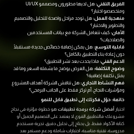
الفريق التقني:
هل لديها مطورون ومصممو UI/UX
ومتخصصو اختبار؟
منهجية العمل:
هل توجد مراحل واضحة للتحليل والتصميم
والتطوير والاختبار؟
الأمان:
كيف تتعامل الشركة مع بيانات المستخدمين
والصلاحيات؟
قابلية التوسع:
هل يمكن إضافة خصائص جديدة مستقبلًا
دون إعادة بناء التطبيق بالكامل؟
الدعم الفني:
ماذا يحدث بعد نشر التطبيق؟
وضوح التكلفة:
هل العرض يوضح ما يشمله السعر وما قد
يمثل تكلفة إضافية؟
فهم النشاط التجاري:
هل تناقش الشركة أهداف المشروع
ومؤشرات النجاح، أم تركز فقط على الجانب البرمجي؟
خاتمة: حوّل فكرتك إلى تطبيق قابل للنمو
اختيار
أفضل شركة برمجة تطبيقات
هو خطوة مؤثرة في نجاح
مشروعك؛ فالتطبيق القوي لا يعتمد على التصميم الجميل أو
كتابة الأكواد فقط، بل يحتاج إلى تحليل دقيق، تجربة مستخدم
مدروسة، تقنية مناسبة، اختبارات شاملة ودعم مستمر بعد