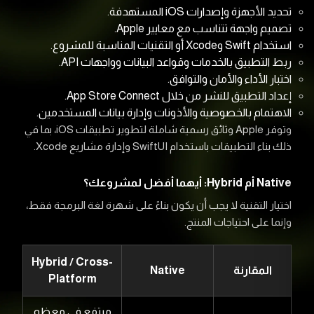
تحديد الأجهزة وإصدارات iOS المستهدفة.
تصميم واجهة تتناسب مع معايير Apple.
استخدام Swift وXcode أو التقنيات المناسبة للمشروع.
ربط التطبيق بالخدمات وقواعد البيانات وواجهات API.
اختبار الأداء والأمان والتوافق.
إعداد التطبيق للنشر من خلال App Store Connect.
الاهتمام بالخصوصية والأذونات وإدارة بيانات المستخدمين.
وتوفر Apple وثائق رسمية شاملة لتطوير تطبيقات iOS، بما في
ذلك بناء التطبيقات باستخدام SwiftUI وإدارة مشاريع Xcode.
Native أم Hybrid: أيهما أفضل لمشروعك؟
اختيار التقنية لا يجب أن يكون بناءً على شهرة لغة البرمجة فقط،
وإنما على احتياجات المنتج.
Hybrid / Cross-
المقارنة
Native
Platform
مرتفع في معظم