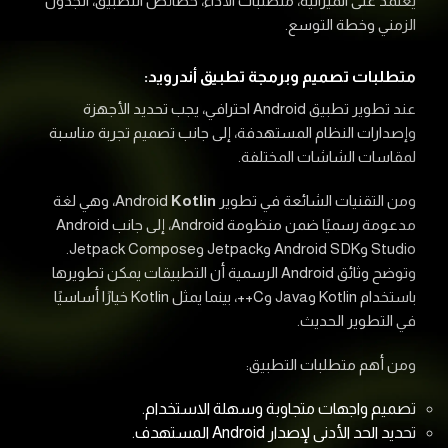
يعتمد على الميزانية، متطلبات الأداء، خصائص التطبيق، الجدول
الزمني وخطة التوسع.
متطلبات تصميم وبرمجة تطبيق أندرويد:
عند تطوير تطبيق Android احترافي، يجب تحديد الأجهزة
وإصدارات النظام المستهدفة، إلى جانب تصميم تجربة مناسبة
لمقاسات الشاشات المختلفة.
ومن التقنيات الشائعة في تطوير Android
Kotlin
، وهي لغة
مدعومة رسميًا ضمن منظومة Android، إلى جانب Android
Studio وAndroid SDK وJetpack وJetpack Compose.
وتوضح وثائق Android الرسمية أن التطبيقات يمكن تطويرها
باستخدام Kotlin وJava وC++، بينما يمثل Kotlin خيارًا أساسيًا
في التطوير الحديث.
ومن أهم متطلبات التطبيق:
تصميم واجهات متجاوبة وسهلة الاستخدام.
تحديد الحد الأدنى لإصدار Android المستهدف.