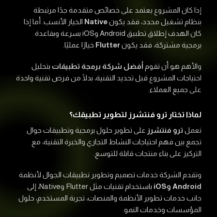
إذا كان المشروع يعتمد على خصائص متقدمة جدًا مرتبطة
بنظام تشغيل محدد، فقد يكون
Native
الخيار الأنسب. أما إذا
كان الهدف إطلاق تطبيق Android وiOS بسرعة وبقاعدة
برمجية مشتركة، فقد يكون
Flutter
خيارًا عمليًا.
والأهم هو أن تقوم
أفضل شركة برمجة تطبيقات
بتحليل
احتياجات المشروع قبل تحديد التقنية، بدلًا من فرض تقنية واحدة
على جميع العملاء.
لماذا تختار ترو فنتشرز لتطوير تطبيقك؟
تعمل
ترو فنتشرز
على تطوير حلول برمجية وتطبيقات جوال
تجمع بين فهم احتياجات النشاط التجاري والخبرة التقنية، مع
التركيز على بناء منتجات قابلة للتوسع.
وتقدم الشركة خدمات تصميم وتطوير تطبيقات الجوال لأنظمة
Android وiOS
باستخدام تقنيات مثل Flutter وNative، إلى
جانب خدمات تطوير الأنظمة والمنصات، تجربة المستخدم، حلول
المؤسسات وخدمات النمو.