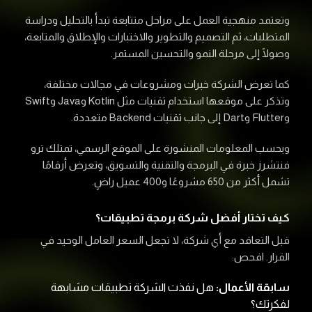
وتعتمد منهجية العمل على مراحل متتابعة تبدأ بالتحليل ودراسة
المتطلبات، ثم التصميم والتطوير والاختبارات والإطلاق والمتابعة،
وصولًا إلى مرحلة النمو والتحسين المستمر.
كما تعرض الشركة خبرات ومشروعات في مجالات مختلفة،
وتذكر على موقعها استخدام تقنيات مثل Kotlin وJava وSwift
وFlutter وDart إلى جانب تقنيات Backend متعددة.
وبحسب المعلومات المنشورة على الموقع الرسمي، تمتلك ترو
فنتشرز خبرة في البرمجة والتقنية والتسويق، وتعرض أرقامًا
تشمل أكثر من 650 مشروعًا و400 عميل راضٍ.
كيف تختار أفضل شركة برمجة تطبيقات؟
قبل التعاقد مع أي شركة، لا تجعل السعر العامل الوحيد في
القرار. افحص:
سابقة الأعمال:
هل نفذت الشركة تطبيقات مشابهة
لفكرتك؟