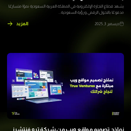
يشهد قطاع التجارة الإلكترونية في المملكة العربية السعودية نموًا متسارعًا
مدفوعًا بالتحول الرقمي ورؤية السعودية...
المزيد
ديسمبر 3, 2025
انشاء
تطبيق
توصيل
طلبات:
الدليل
الشامل
لإنشاء
تطبيق
ناجح
في
السعودية
2026
نماذج تصميم مواقع ويب من شركة ترو فنتشرز